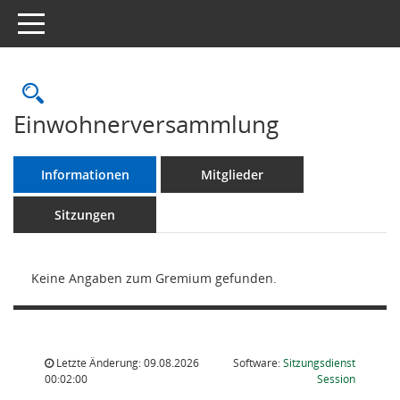
Toggle navigation
Rechercheauswahl
Einwohnerversammlung
Informationen
Mitglieder
Sitzungen
Keine Angaben zum Gremium gefunden.
Letzte Änderung: 09.08.2026
Software:
Sitzungsdienst
(Wird in
00:02:00
Session