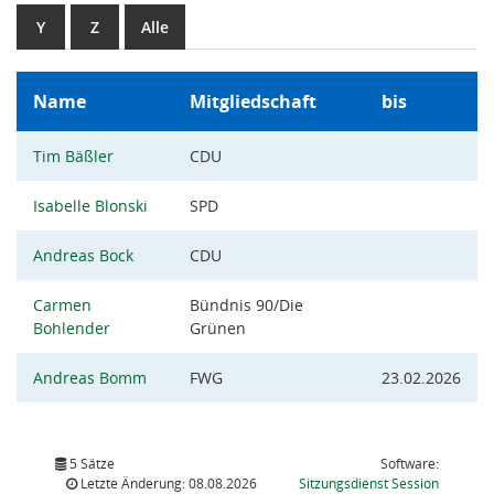
Y
Z
Alle
Name
Mitgliedschaft
bis
Tim Bäßler
CDU
Isabelle Blonski
SPD
Andreas Bock
CDU
Carmen
Bündnis 90/Die
Bohlender
Grünen
Andreas Bomm
FWG
23.02.2026
5 Sätze
Software:
(Wird in
Letzte Änderung: 08.08.2026
Sitzungsdienst
Session