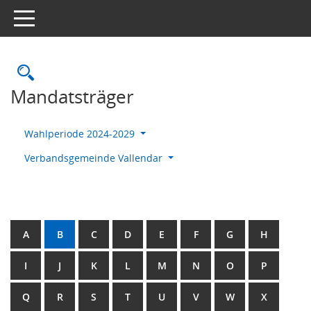
Toggle navigation
Rechercheauswahl
Mandatsträger
Wahlperiode 2024-2029
Verbandsgemeinde Vallendar
A
B
C
D
E
F
G
H
I
J
K
L
M
N
O
P
Q
R
S
T
U
V
W
X