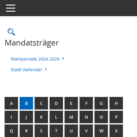
Toggle navigation
Rechercheauswahl
Mandatsträger
Wahlperiode 2024-2029
Stadt Vallendar
A
B
C
D
E
F
G
H
I
J
K
L
M
N
O
P
Q
R
S
T
U
V
W
X