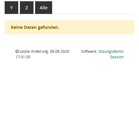
Y
Z
Alle
Keine Daten gefunden.
Letzte Änderung: 06.08.2026
Software:
Sitzungsdienst
(Wird in
17:01:50
Session