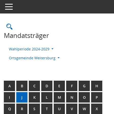
Toggle navigation
Rechercheauswahl
Mandatsträger
Wahlperiode 2024-2029
Ortsgemeinde Weitersburg
A
B
C
D
E
F
G
H
I
J
K
L
M
N
O
P
Q
R
S
T
U
V
W
X