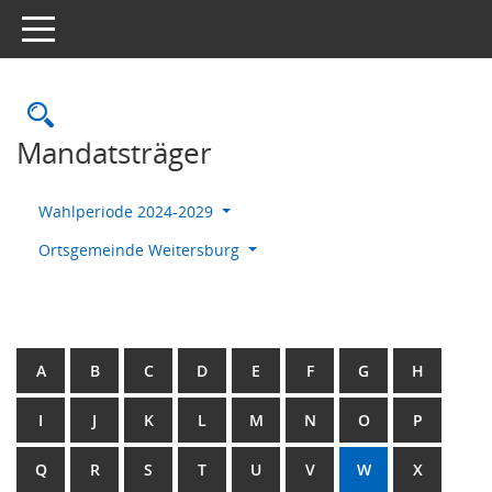
Toggle navigation
Rechercheauswahl
Mandatsträger
Wahlperiode 2024-2029
Ortsgemeinde Weitersburg
A
B
C
D
E
F
G
H
I
J
K
L
M
N
O
P
Q
R
S
T
U
V
W
X