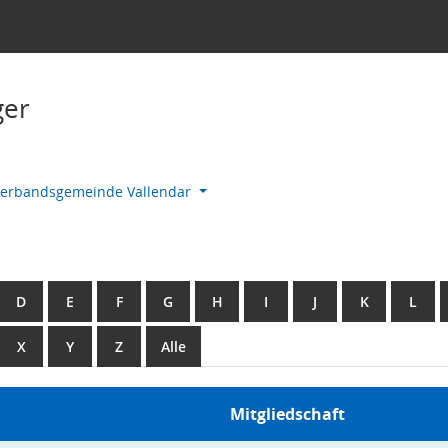
ger
erbandsgemeinde Vallendar
D
E
F
G
H
I
J
K
L
X
Y
Z
Alle
Mitgliedschaft