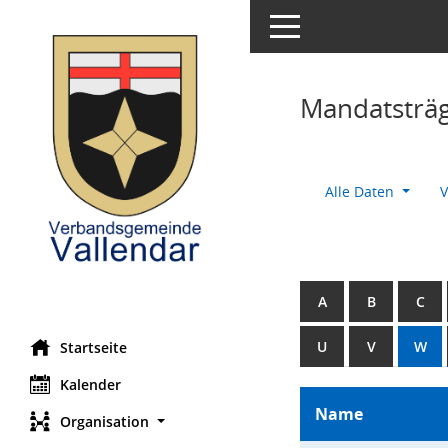
Toggle navigation
Mandatsträ
Alle Daten
V
A
B
C
U
V
W
Startseite
Kalender
Name
Organisation