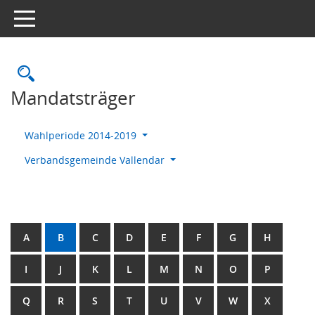
Toggle navigation
Rechercheauswahl
Mandatsträger
Wahlperiode 2014-2019
Verbandsgemeinde Vallendar
A
B
C
D
E
F
G
H
I
J
K
L
M
N
O
P
Q
R
S
T
U
V
W
X