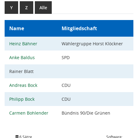
Y
Z
Alle
Name
Mitgliedschaft
Heinz Bähner
Wählergruppe Horst Klöckner
Anke Baldus
SPD
Rainer Blatt
Andreas Bock
CDU
Philipp Bock
CDU
Carmen Bohlender
Bündnis 90/Die Grünen
6 Sätze
Software: