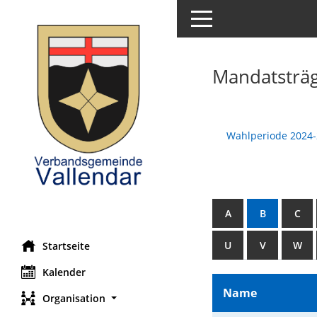
Toggle navigation
Mandatsträ
Wahlperiode 2024
A
B
C
U
V
W
Startseite
Kalender
Name
Organisation