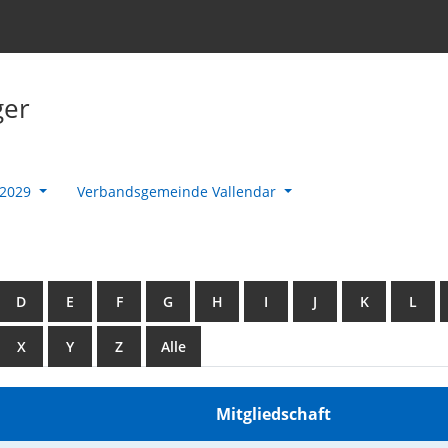
ger
-2029
Verbandsgemeinde Vallendar
D
E
F
G
H
I
J
K
L
X
Y
Z
Alle
Mitgliedschaft