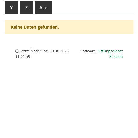
Y
Z
Alle
Keine Daten gefunden.
Letzte Änderung: 09.08.2026
Software:
Sitzungsdienst
(Wird in
11:01:59
Session