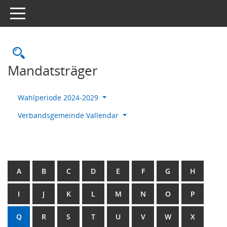
Toggle navigation
Rechercheauswahl
Mandatsträger
Wahlperiode 2024-2029
Verbandsgemeinde Vallendar
A
B
C
D
E
F
G
H
I
J
K
L
M
N
O
P
Q
R
S
T
U
V
W
X