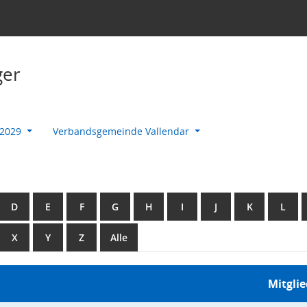
ger
-2029
Verbandsgemeinde Vallendar
D
E
F
G
H
I
J
K
L
X
Y
Z
Alle
Mitgli