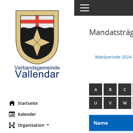
Toggle navigation
Mandatsträ
Wahlperiode 2024
A
B
C
U
V
W
Startseite
Kalender
Name
Organisation