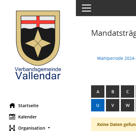
Toggle navigation
Mandatsträ
Wahlperiode 2024
A
B
C
U
V
W
Startseite
Kalender
Keine Daten gefun
Organisation