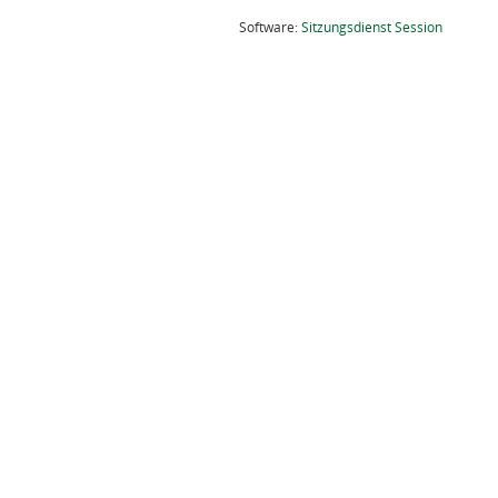
(Wird in
Software:
Sitzungsdienst
Session