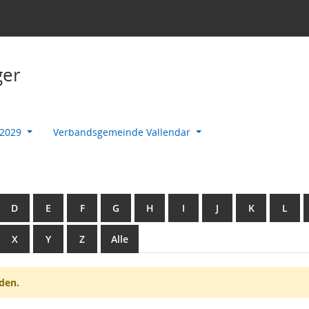
ger
-2029
Verbandsgemeinde Vallendar
D
E
F
G
H
I
J
K
L
X
Y
Z
Alle
den.