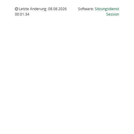
Letzte Änderung: 08.08.2026
Software:
Sitzungsdienst
(Wird in
00:01:34
Session