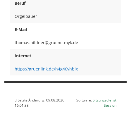
Beruf
Orgelbauer
E-Mail
rendlih
Internet
https://gruenlink.de/h4g46vhblx
Letzte Änderung: 09.08.2026
Software:
Sitzungsdienst
(Wird in
16:01:38
Session