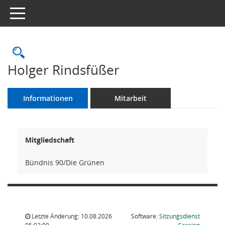
Toggle navigation
Rechercheauswahl
Holger Rindsfüßer
Informationen
Mitarbeit
Mitgliedschaft
Bündnis 90/Die Grünen
Letzte Änderung: 10.08.2026
Software:
Sitzungsdienst
(Wird in