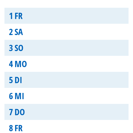
1
FR
2
SA
3
SO
4
MO
5
DI
6
MI
7
DO
8
FR