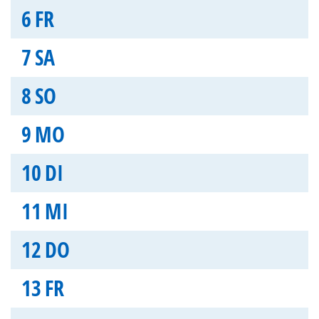
6
FR
7
SA
8
SO
9
MO
10
DI
11
MI
12
DO
13
FR