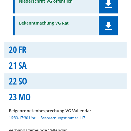
Niederschrift VG öffentlich
Bekanntmachung VG Rat
20
FR
21
SA
22
SO
23
MO
Beigeordnetenbesprechung VG Vallendar
16:30-17:30 Uhr
Besprechungszimmer 117
Verbandsgemeinde Vallendar