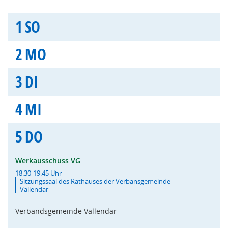
1
SO
2
MO
3
DI
4
MI
5
DO
Werkausschuss VG
18:30-19:45 Uhr
Sitzungssaal des Rathauses der Verbansgemeinde
Vallendar
Verbandsgemeinde Vallendar