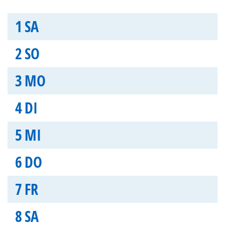
1
SA
2
SO
3
MO
4
DI
5
MI
6
DO
7
FR
8
SA