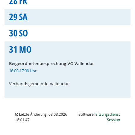
28
FR
29
SA
30
SO
31
MO
Beigeordnetenbesprechung VG Vallendar
16:00-17:00 Uhr
Verbandsgemeinde Vallendar
Letzte Änderung: 08.08.2026
Software:
Sitzungsdienst
(Wird in
18:01:47
Session