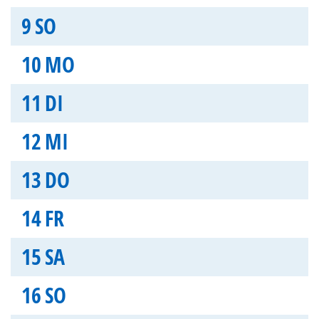
9
SO
10
MO
11
DI
12
MI
13
DO
14
FR
15
SA
16
SO