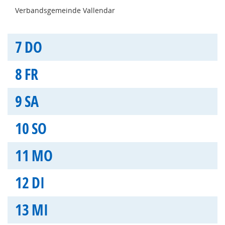
Verbandsgemeinde Vallendar
7
DO
8
FR
9
SA
10
SO
11
MO
12
DI
13
MI