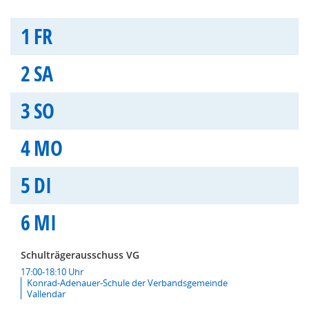
1
FR
2
SA
3
SO
4
MO
5
DI
6
MI
Schulträgerausschuss VG
17:00-18:10 Uhr
Konrad-Adenauer-Schule der Verbandsgemeinde
Vallendar