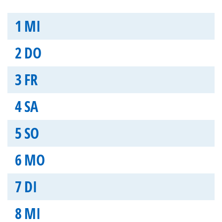
1
MI
2
DO
3
FR
4
SA
5
SO
6
MO
7
DI
8
MI