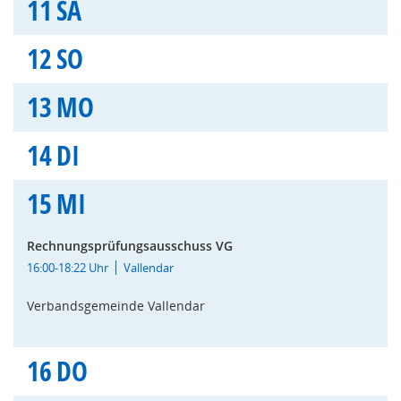
11
SA
12
SO
13
MO
14
DI
15
MI
Rechnungsprüfungsausschuss VG
16:00-18:22 Uhr
Vallendar
Verbandsgemeinde Vallendar
16
DO