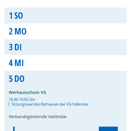
1
SO
2
MO
3
DI
4
MI
5
DO
Werkausschuss VG
18:30-19:05 Uhr
Sitzungssaal des Rathauses der VG Vallendar
Verbandsgemeinde Vallendar