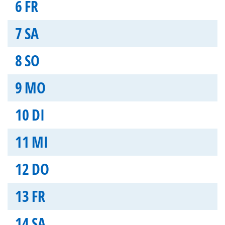
6
FR
7
SA
8
SO
9
MO
10
DI
11
MI
12
DO
13
FR
14
SA