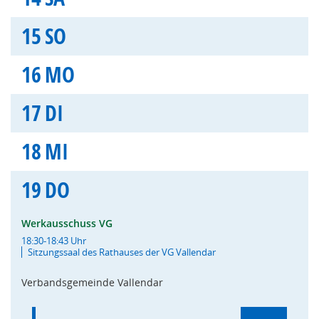
15
SO
16
MO
17
DI
18
MI
19
DO
Werkausschuss VG
18:30-18:43 Uhr
Sitzungssaal des Rathauses der VG Vallendar
Verbandsgemeinde Vallendar