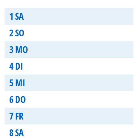
1
SA
2
SO
3
MO
4
DI
5
MI
6
DO
7
FR
8
SA