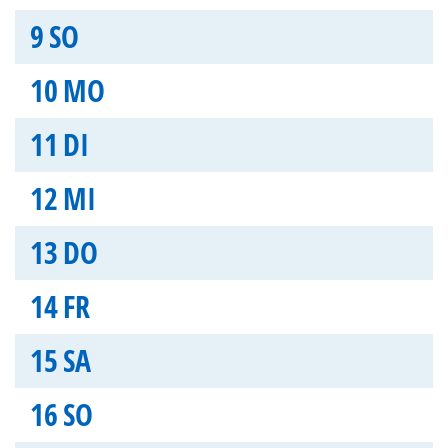
9
SO
10
MO
11
DI
12
MI
13
DO
14
FR
15
SA
16
SO