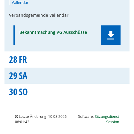
Vallendar
Verbandsgemeinde Vallendar
Bekanntmachung VG Ausschüsse
28
FR
29
SA
30
SO
Letzte Änderung: 10.08.2026
Software:
Sitzungsdienst
(Wird in
08:01:42
Session