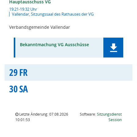
Hauptausschuss VG
19:21-19:32 Uhr
Vallendar, Sitzungssaal des Rathauses der VG
Verbandsgemeinde Vallendar
Bekanntmachung VG Ausschüsse
29
FR
30
SA
Letzte Änderung: 07.08.2026
Software:
Sitzungsdienst
(Wird in
10:01:53
Session