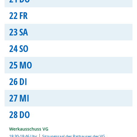
22
FR
23
SA
24
SO
25
MO
26
DI
27
MI
28
DO
Werkausschuss VG
18:30-18:46 Uhr
Sitzungssaal des Rathauses der VG