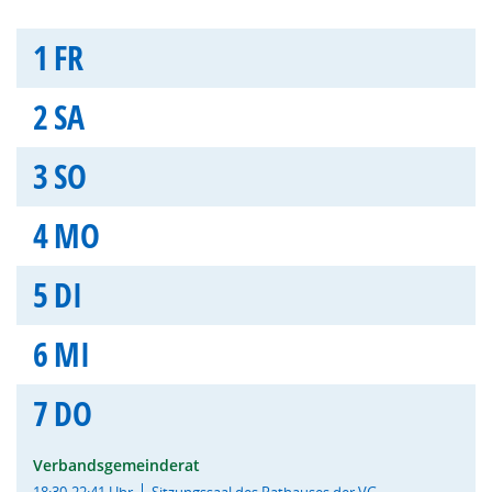
1
FR
2
SA
3
SO
4
MO
5
DI
6
MI
7
DO
Verbandsgemeinderat