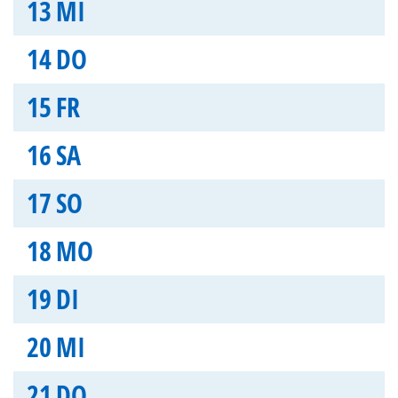
13
MI
14
DO
15
FR
16
SA
17
SO
18
MO
19
DI
20
MI
21
DO