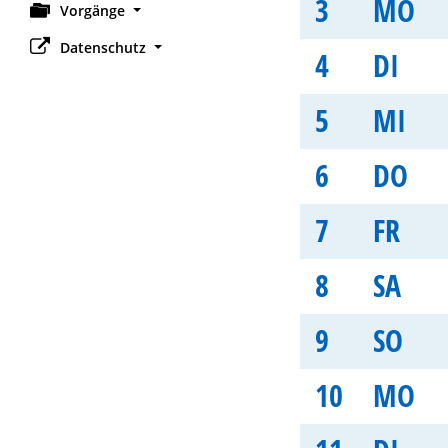
3
MO
Vorgänge
Datenschutz
4
DI
5
MI
6
DO
7
FR
8
SA
9
SO
10
MO