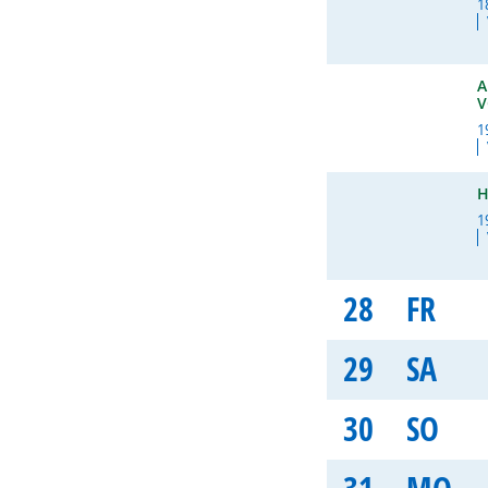
1
A
V
1
H
1
28
FR
29
SA
30
SO