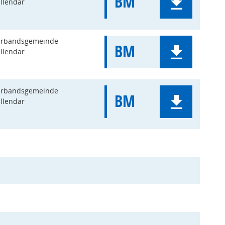
BM
llendar
erbandsgemeinde
BM
llendar
erbandsgemeinde
BM
llendar