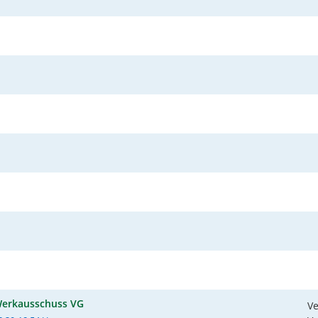
erkausschuss VG
V