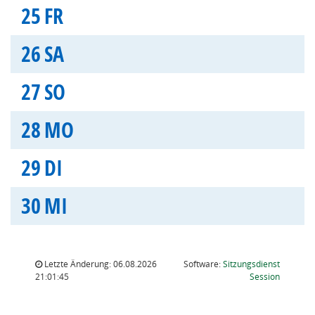
25
FR
26
SA
27
SO
28
MO
29
DI
30
MI
Letzte Änderung: 06.08.2026
Software:
Sitzungsdienst
(Wird in
21:01:45
Session