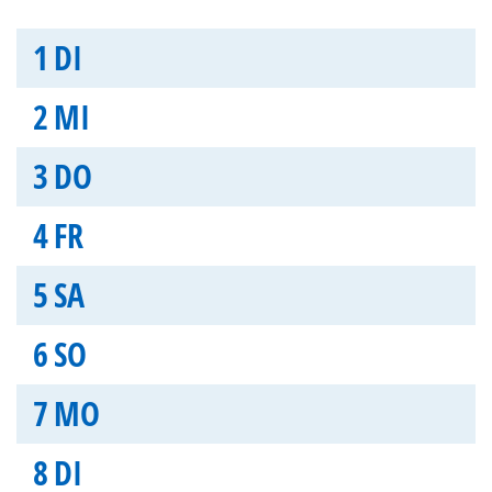
1
DI
2
MI
3
DO
4
FR
5
SA
6
SO
7
MO
8
DI