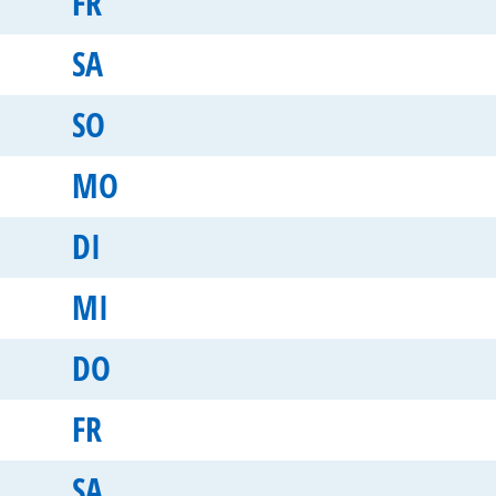
FR
SA
SO
MO
DI
MI
DO
FR
SA