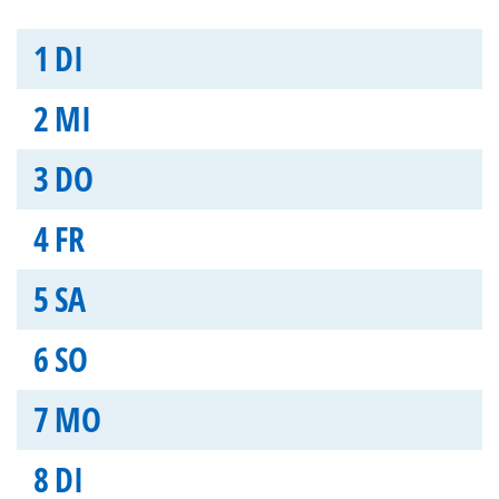
1
DI
2
MI
3
DO
4
FR
5
SA
6
SO
7
MO
8
DI