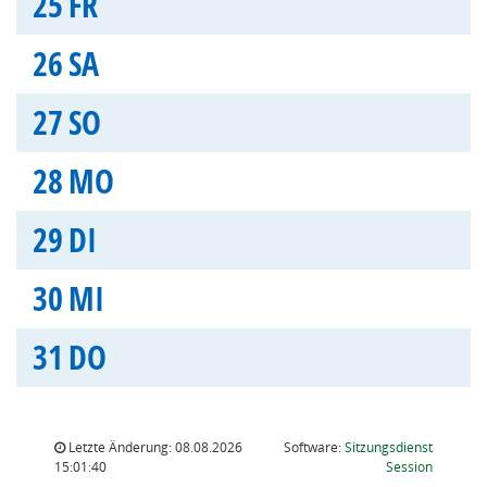
25
FR
26
SA
27
SO
28
MO
29
DI
30
MI
31
DO
Letzte Änderung: 08.08.2026
Software:
Sitzungsdienst
(Wird in
15:01:40
Session