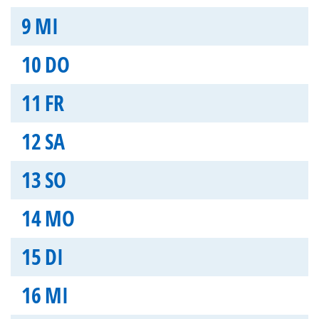
9
MI
10
DO
11
FR
12
SA
13
SO
14
MO
15
DI
16
MI