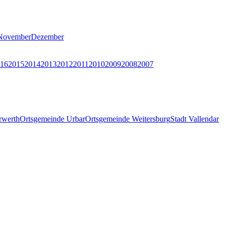
November
Dezember
16
2015
2014
2013
2012
2011
2010
2009
2008
2007
rwerth
Ortsgemeinde Urbar
Ortsgemeinde Weitersburg
Stadt Vallendar