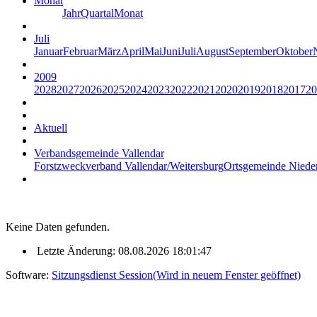
Monat
Jahr
Quartal
Monat
Juli
Januar
Februar
März
April
Mai
Juni
Juli
August
September
Oktober
2009
2028
2027
2026
2025
2024
2023
2022
2021
2020
2019
2018
2017
20
Aktuell
Verbandsgemeinde Vallendar
Forstzweckverband Vallendar/Weitersburg
Ortsgemeinde Niede
Keine Daten gefunden.
Letzte Änderung: 08.08.2026 18:01:47
Software:
Sitzungsdienst
Session
(Wird in neuem Fenster geöffnet)