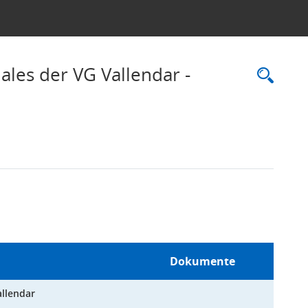
ales der VG Vallendar -
Rec
Dokumente
allendar