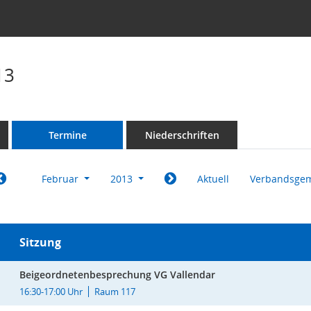
13
Termine
Niederschriften
Februar
2013
Aktuell
Verbandsgem
Sitzung
Beigeordnetenbesprechung VG Vallendar
16:30-17:00 Uhr
Raum 117