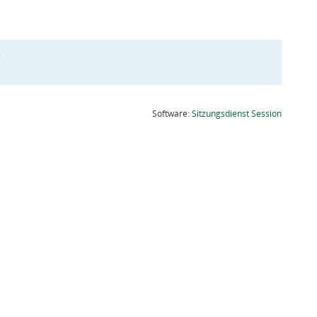
G
(Wird in
Software:
Sitzungsdienst
Session