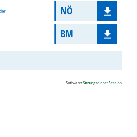
NÖ
dar
BM
(Wird in
Software:
Sitzungsdienst
Session