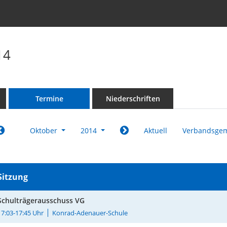
14
Termine
Niederschriften
Oktober
2014
Aktuell
Verbandsgem
Sitzung
Schulträgerausschuss VG
17:03-17:45 Uhr
Konrad-Adenauer-Schule