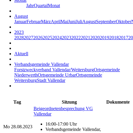
Monat
Jahr
Quartal
Monat
August
Januar
Februar
März
April
Mai
Juni
Juli
August
September
Oktober
2023
2028
2027
2026
2025
2024
2023
2022
2021
2020
2019
2018
2017
20
Aktuell
Verbandsgemeinde Vallendar
Forstzweckverband Vallendar/Weitersburg
Ortsgemeinde
Niederwerth
Ortsgemeinde Urbar
Ortsgemeinde
Weitersburg
Stadt Vallendar
Tag
Sitzung
Dokumente
Beigeordnetenbesprechung VG
Vallendar
16:00-17:00 Uhr
Mo
28.08.2023
Verbandsgemeinde Vallendar,