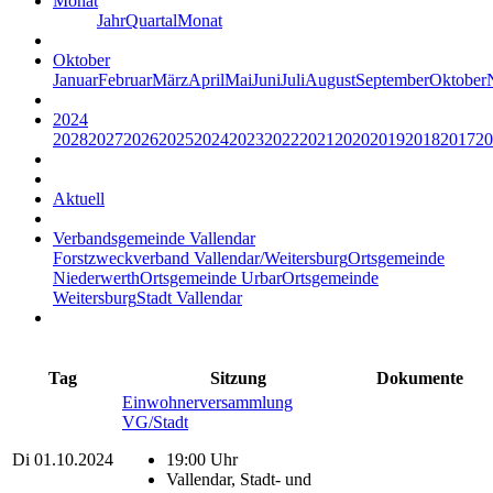
Monat
Jahr
Quartal
Monat
Oktober
Januar
Februar
März
April
Mai
Juni
Juli
August
September
Oktober
2024
2028
2027
2026
2025
2024
2023
2022
2021
2020
2019
2018
2017
20
Aktuell
Verbandsgemeinde Vallendar
Forstzweckverband Vallendar/Weitersburg
Ortsgemeinde
Niederwerth
Ortsgemeinde Urbar
Ortsgemeinde
Weitersburg
Stadt Vallendar
Tag
Sitzung
Dokumente
Einwohnerversammlung
VG/Stadt
Di
01.10.2024
19:00 Uhr
Vallendar, Stadt- und