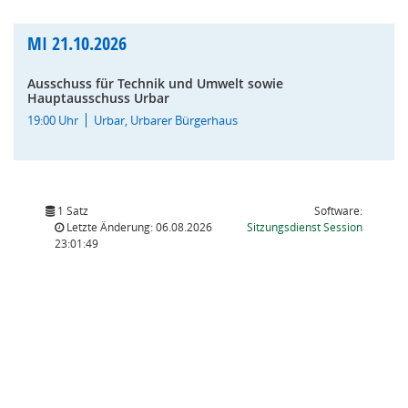
MI
21.10.2026
Ausschuss für Technik und Umwelt sowie
Hauptausschuss Urbar
19:00 Uhr
Urbar, Urbarer Bürgerhaus
1 Satz
Software:
(Wird in
Letzte Änderung: 06.08.2026
Sitzungsdienst
Session
23:01:49