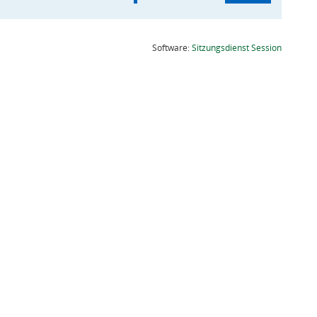
(Wird in
Software:
Sitzungsdienst
Session