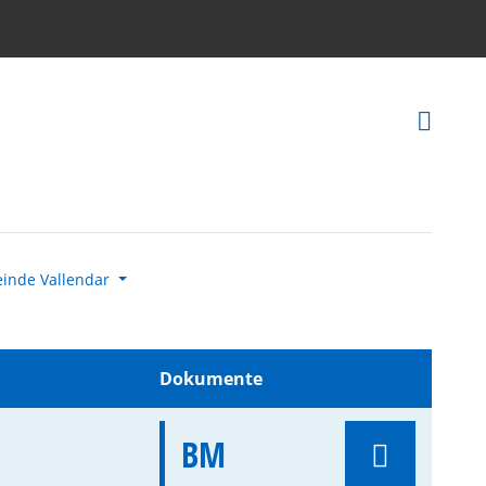
Rec
inde Vallendar
Dokumente
BM