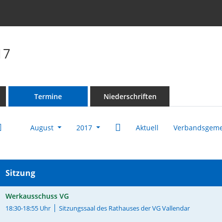
17
Termine
Niederschriften
August
2017
Aktuell
Verbandsgeme
Sitzung
Werkausschuss VG
18:30-18:55 Uhr
Sitzungssaal des Rathauses der VG Vallendar