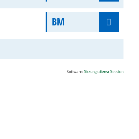
BM
(Wird in
Software:
Sitzungsdienst
Session