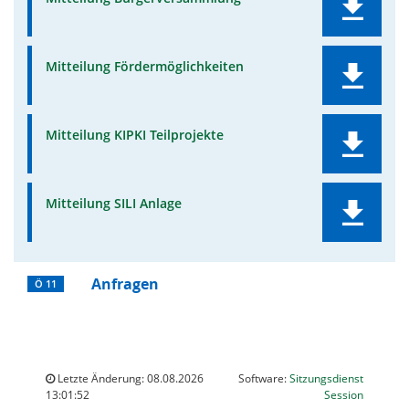
Mitteilung Fördermöglichkeiten
Mitteilung KIPKI Teilprojekte
Mitteilung SILI Anlage
Anfragen
Ö 11
Letzte Änderung: 08.08.2026
Software:
Sitzungsdienst
(Wird in
13:01:52
Session