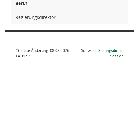
Beruf
Regierungsdirektor
Letzte Änderung: 08.08.2026
Software:
Sitzungsdienst
(Wird in
14:01:57
Session