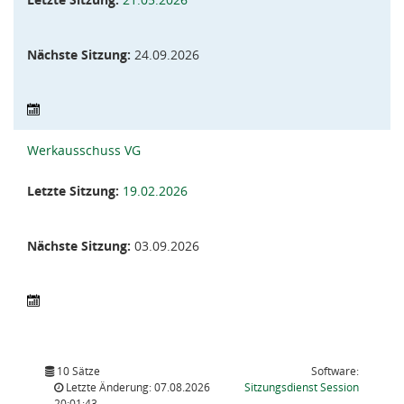
Nächste Sitzung:
24.09.2026
Werkausschuss VG
Letzte Sitzung:
19.02.2026
Nächste Sitzung:
03.09.2026
10 Sätze
Software:
(Wird in
Letzte Änderung: 07.08.2026
Sitzungsdienst
Session
20:01:43