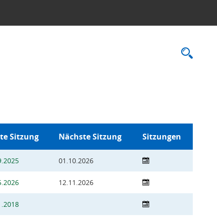
Rec
te Sitzung
Nächste Sitzung
Sitzungen
9.2025
01.10.2026
5.2026
12.11.2026
1.2018