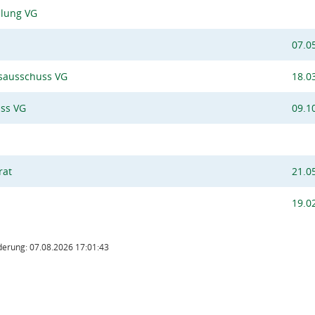
lung VG
07.0
sausschuss VG
18.0
uss VG
09.1
rat
21.0
19.0
derung: 07.08.2026 17:01:43