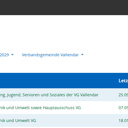
-2029
Verbandsgemeinde Vallendar
Letz
ng, Jugend, Senioren und Soziales der VG Vallendar
25.0
hnik und Umwelt sowie Hauptausschuss VG
07.0
hnik und Umwelt VG
18.0