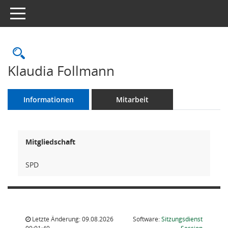
Toggle navigation
Rechercheauswahl
Klaudia Follmann
Informationen
Mitarbeit
Mitgliedschaft
SPD
Letzte Änderung: 09.08.2026
Software:
Sitzungsdienst
(Wird in