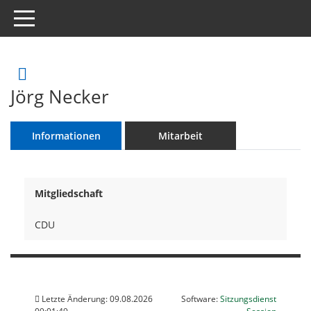
Toggle navigation
Rechercheauswahl
Jörg Necker
Informationen
Mitarbeit
Mitgliedschaft
CDU
Letzte Änderung: 09.08.2026
Software:
Sitzungsdienst
(Wird in