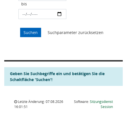
bis
Geben Sie Suchbegriffe ein und betätigen Sie die
Schaltfläche 'Suchen'!
Letzte Änderung: 07.08.2026
Software:
Sitzungsdienst
(Wird in
16:01:51
Session