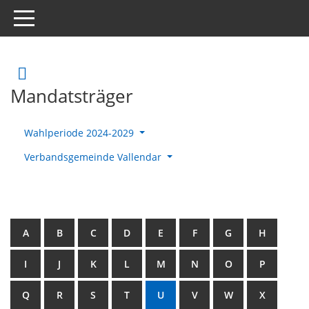
Toggle navigation
Rechercheauswahl
Mandatsträger
Wahlperiode 2024-2029
Verbandsgemeinde Vallendar
A
B
C
D
E
F
G
H
I
J
K
L
M
N
O
P
Q
R
S
T
U
V
W
X