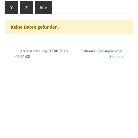
Y
Z
Alle
Keine Daten gefunden.
Letzte Änderung: 07.08.2026
Software:
Sitzungsdienst
(Wird in
00:01:38
Session