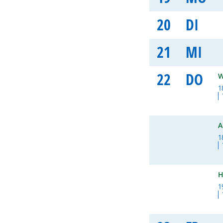
20
DI
21
MI
22
DO
W
1
A
1
H
1