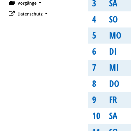
3
SA
Vorgänge
Datenschutz
4
SO
5
MO
6
DI
7
MI
8
DO
9
FR
10
SA