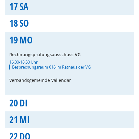
17
SA
18
SO
19
MO
Rechnungsprüfungsausschuss VG
16:00-18:30 Uhr
Besprechungsraum 016 im Rathaus der VG
Verbandsgemeinde Vallendar
20
DI
21
MI
22
DO