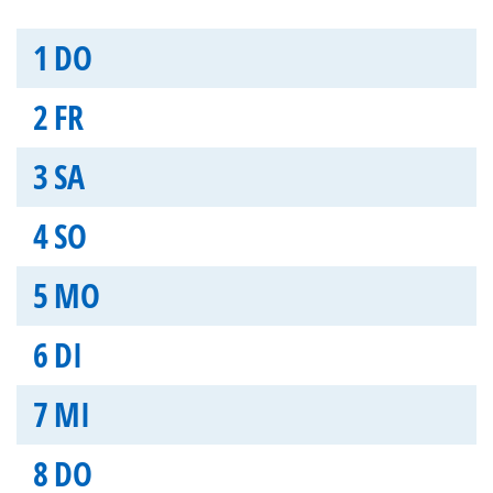
1
DO
2
FR
3
SA
4
SO
5
MO
6
DI
7
MI
8
DO