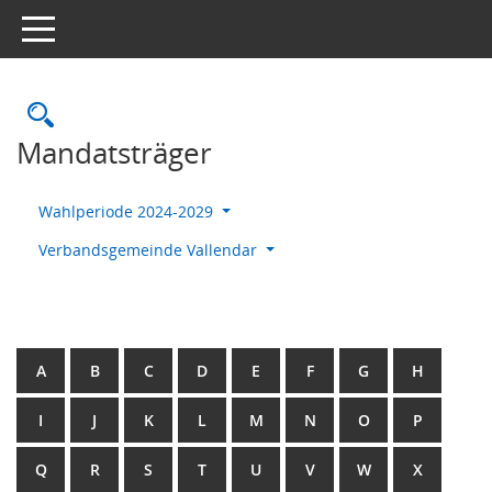
Toggle navigation
Rechercheauswahl
Mandatsträger
Wahlperiode 2024-2029
Verbandsgemeinde Vallendar
A
B
C
D
E
F
G
H
I
J
K
L
M
N
O
P
Q
R
S
T
U
V
W
X